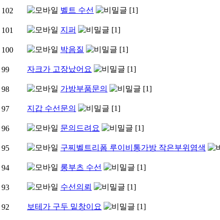
벨트 수선
[1]
102
지퍼
[1]
101
박음질
[1]
100
자크가 고장났어요
[1]
99
가방부품문의
[1]
98
지갑 수선문의
[1]
97
문의드려요
[1]
96
구찌벨트리폼 루이비통가방 작은부위염색
95
롱부츠 수선
[1]
94
수선의뢰
[1]
93
보테가 구두 밑창이요
[1]
92