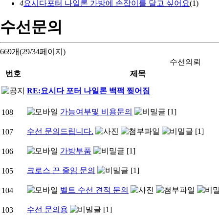
4
요시다포터 나일론 가방에 손잡이를 달고 싶어요
(1)
수선문의
669개(29/34페이지)
수선의뢰
번호
제목
RE:요시다 포터 나일론 백팩 찢어짐
가능여부및 비용문의
[1]
108
수선 문의드립니다.
[1]
107
가방부품
[1]
106
크로스 끈 줄임 문의
[1]
105
벨트 수선 견적 문의
104
수선 문의용
[1]
103