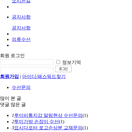
오시는길
공지사항
공지사항
의류수선
회원 로그인
정보기억
회원가입
|
아이디/패스워드찾기
수선문의
많이 본 글
댓글 많은 글
1
루이비통지갑 말림현상 수선문의
(1)
2
투미가방 손잡이 수선
(1)
3
요시다포터 로고손상분 교체문의
(1)