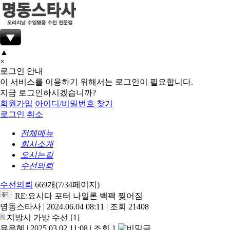
▲
×
로그인 안내
이 서비스를 이용하기 위해서는 로그인이 필요합니다.
지금 로그인하시겠습니까?
회원가입
아이디/비밀번호 찾기
로그인
취소
전체메뉴
회사소개
오시는길
수선의뢰
수선의뢰
669개(7/34페이지)
RE:요시다 포터 나일론 백팩 찢어짐
명동스타사
|
2024.06.04 08:11
|
조회 21408
지방시 가방 수선
[1]
유은혜
|
2025.03.02 11:08
|
조회 1