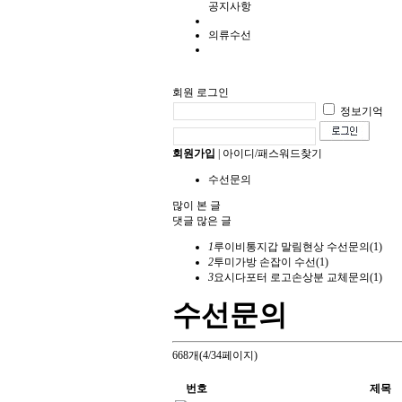
공지사항
의류수선
회원 로그인
정보기억
회원가입
|
아이디/패스워드찾기
수선문의
많이 본 글
댓글 많은 글
1
루이비통지갑 말림현상 수선문의
(1)
2
투미가방 손잡이 수선
(1)
3
요시다포터 로고손상분 교체문의
(1)
수선문의
668개(4/34페이지)
번호
제목