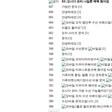
RE:요시다 포터 나일론 백팩 찢어짐
607
가방끈 문의
[1]
606
안녕하세요
[1]
605
안녕하세요
[1]
604
모자 캡단추 수선 의뢰드립니
603
리폼도 될까요?
[1]
602
모자 사이즈 문의
[1]
601
문의
[1]
600
안녕하세요
[1]
599
수선문의
[1]
598
문의
[1]
597
프라다머리핀수리
596
미우미우헤어핀
595
마르니트렁크백 찢어짐 비
594
가죽자켓 총장, 팔통 수선 견적문의
593
가죽자켓소매기장수선 비용 문의
592
미우미우 헤어핀 as
591
요시다 포터 가방 수선 가능할까요?
[1
590
모자 수선 의뢰드립니다
589
수선/비용 문의드립니다.
[1]
588
[폴로 랄프로렌] 메신저백 